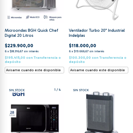
Ventilador Turbo 20" Industrial
Microondas BGH Quick Chef
Indelplas
Digital 20 Litros
$118.000,00
$229.900,00
6
x
$19.666,67
sin interés
6
x
$38.316,67
sin interés
$100.300,00
con
Transferencia o
$195.415,00
con
Transferencia o
depósito
depósito
Avisame cuando este disponible
Avisame cuando este disponible
1
/
4
SIN STOCK
SIN STOCK