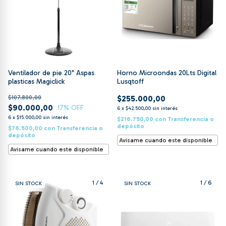
Ventilador de pie 20" Aspas
Horno Microondas 20Lts Digital
plasticas Magiclick
Lusqtoff
$107.800,00
$255.000,00
$90.000,00
17
% OFF
6
x
$42.500,00
sin interés
6
x
$15.000,00
sin interés
$216.750,00
con
Transferencia o
depósito
$76.500,00
con
Transferencia o
depósito
Avisame cuando este disponible
Avisame cuando este disponible
1
/
4
1
/
6
SIN STOCK
SIN STOCK