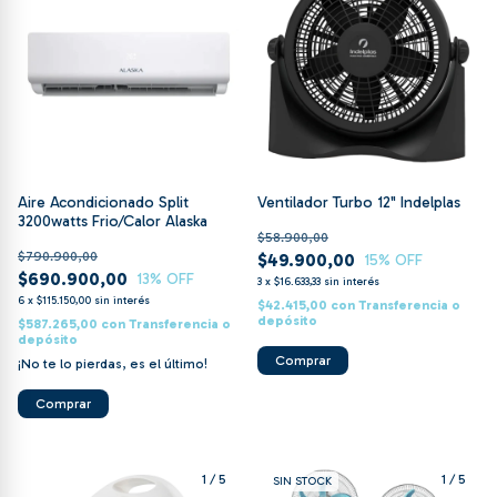
Aire Acondicionado Split
Ventilador Turbo 12" Indelplas
3200watts Frio/Calor Alaska
$58.900,00
$790.900,00
$49.900,00
15
% OFF
$690.900,00
13
% OFF
3
x
$16.633,33
sin interés
6
x
$115.150,00
sin interés
$42.415,00
con
Transferencia o
depósito
$587.265,00
con
Transferencia o
depósito
¡No te lo pierdas, es el último!
1
/
5
1
/
5
SIN STOCK