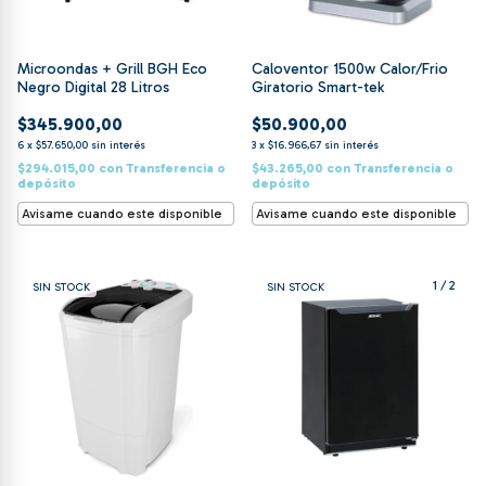
Microondas + Grill BGH Eco
Caloventor 1500w Calor/Frio
Negro Digital 28 Litros
Giratorio Smart-tek
$345.900,00
$50.900,00
6
x
$57.650,00
sin interés
3
x
$16.966,67
sin interés
$294.015,00
con
Transferencia o
$43.265,00
con
Transferencia o
depósito
depósito
Avisame cuando este disponible
Avisame cuando este disponible
1
/
2
SIN STOCK
SIN STOCK