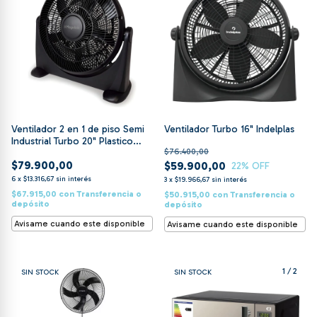
Ventilador 2 en 1 de piso Semi
Ventilador Turbo 16" Indelplas
Industrial Turbo 20" Plastico
$76.400,00
Magiclick
$79.900,00
$59.900,00
22
% OFF
6
x
$13.316,67
sin interés
3
x
$19.966,67
sin interés
$67.915,00
con
Transferencia o
$50.915,00
con
Transferencia o
depósito
depósito
Avisame cuando este disponible
Avisame cuando este disponible
1
/
2
SIN STOCK
SIN STOCK