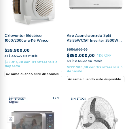
Caloventor Eléctrico
Aire Acondicionado Split
1000/2000w w116 Winco
ASI35WCGT Inverter 3500W
Frio/Calor Alaska
$39.900,00
$950.900,00
$850.000,00
11
% OFF
3
x
$13.300,00
sin interés
6
x
$141.666,67
sin interés
$33.915,00
con
Transferencia o
depósito
$722.500,00
con
Transferencia o
depósito
Avisame cuando este disponible
Avisame cuando este disponible
1
/
3
SIN STOCK
SIN STOCK