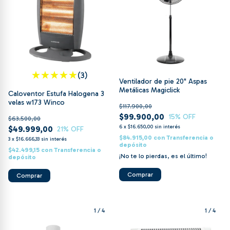
(3)
Ventilador de pie 20" Aspas
Metálicas Magiclick
Caloventor Estufa Halogena 3
velas w173 Winco
$117.900,00
$99.900,00
15
% OFF
$63.500,00
6
x
$16.650,00
sin interés
$49.999,00
21
% OFF
$84.915,00
con
Transferencia o
3
x
$16.666,33
sin interés
depósito
$42.499,15
con
Transferencia o
¡No te lo pierdas, es el último!
depósito
1
/
4
1
/
4