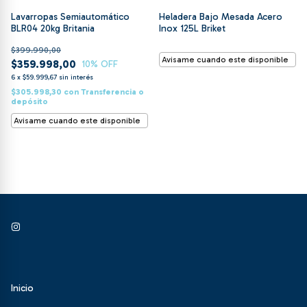
Lavarropas Semiautomático
Heladera Bajo Mesada Acero
BLR04 20kg Britania
Inox 125L Briket
$399.990,00
Avisame cuando este disponible
$359.998,00
10
% OFF
6
x
$59.999,67
sin interés
$305.998,30
con
Transferencia o
depósito
Avisame cuando este disponible
Inicio