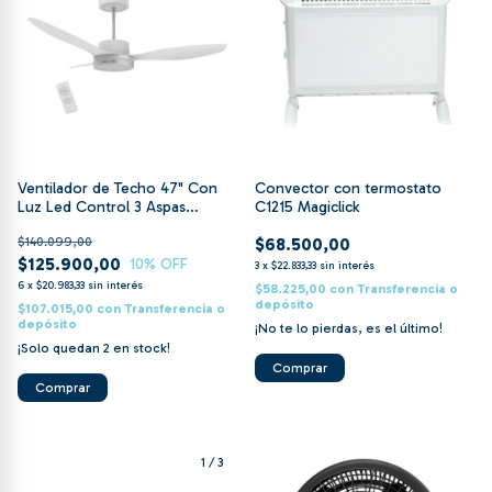
Ventilador de Techo 47" Con
Convector con termostato
Luz Led Control 3 Aspas
C1215 Magiclick
Indelplas
$140.099,00
$68.500,00
$125.900,00
10
% OFF
3
x
$22.833,33
sin interés
6
x
$20.983,33
sin interés
$58.225,00
con
Transferencia o
depósito
$107.015,00
con
Transferencia o
depósito
¡No te lo pierdas, es el último!
¡Solo quedan
2
en stock!
Comprar
1
/
3