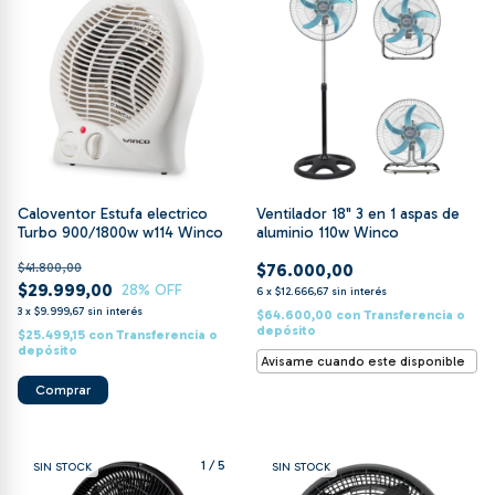
Caloventor Estufa electrico
Ventilador 18" 3 en 1 aspas de
Turbo 900/1800w w114 Winco
aluminio 110w Winco
$41.800,00
$76.000,00
$29.999,00
28
% OFF
6
x
$12.666,67
sin interés
3
x
$9.999,67
sin interés
$64.600,00
con
Transferencia o
depósito
$25.499,15
con
Transferencia o
depósito
Avisame cuando este disponible
1
/
5
SIN STOCK
SIN STOCK