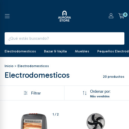
0
Electrodomesticos
Bazar & Vajilla
Muebles
Pequeños Electro
Inicio
>
Electrodomesticos
Electrodomesticos
20 productos
Ordenar por:
Filtrar
Más vendidos
1
/
2