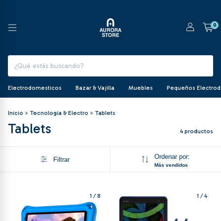
0
Electrodomesticos
Bazar & Vajilla
Muebles
Pequeños Electro
Inicio
>
Tecnologia & Electro
>
Tablets
Tablets
4 productos
Ordenar por:
Filtrar
Más vendidos
1
/
8
1
/
4