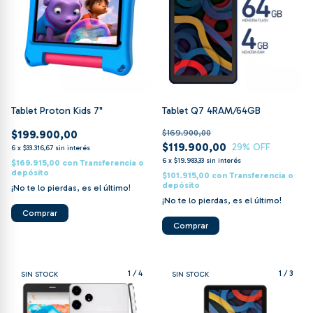
Tablet Proton Kids 7"
Tablet Q7 4RAM/64GB
$199.900,00
$169.900,00
$119.900,00
29
% OFF
6
x
$33.316,67
sin interés
6
x
$19.983,33
sin interés
$169.915,00
con
Transferencia o
depósito
$101.915,00
con
Transferencia o
depósito
¡No te lo pierdas, es el último!
¡No te lo pierdas, es el último!
Comprar
1
/
4
1
/
3
SIN STOCK
SIN STOCK