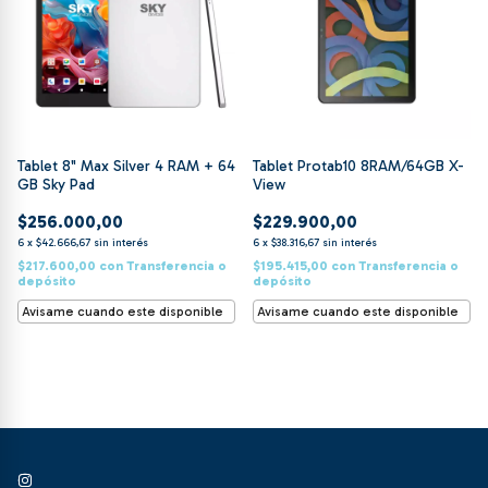
Tablet 8" Max Silver 4 RAM + 64
Tablet Protab10 8RAM/64GB X-
GB Sky Pad
View
$256.000,00
$229.900,00
6
x
$42.666,67
sin interés
6
x
$38.316,67
sin interés
$217.600,00
con
Transferencia o
$195.415,00
con
Transferencia o
depósito
depósito
Avisame cuando este disponible
Avisame cuando este disponible