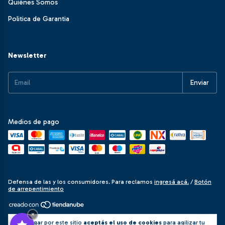
Quiénes Somos
Politica de Garantia
Newsletter
Medios de pago
Defensa de las y los consumidores. Para reclamos
ingresá acá.
/
Botón
de arrepentimiento
×
Copyright Aurora Store - 27399683721 - 2026. Todos los derechos
Al navegar por este sitio
aceptás el uso de cookies
para agilizar tu
reservados.