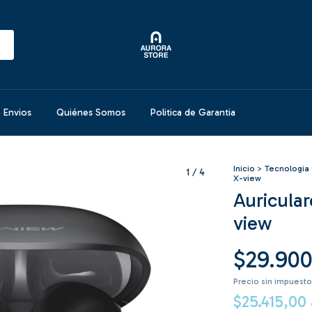
e Envios
Quiénes Somos
Politica de Garantia
Inicio
>
Tecnologia 
1
/
4
X-view
Auricula
view
$29.900
Precio sin impuest
$25.415,00