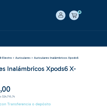
0
& Electro
>
Auriculares
>
Auriculares Inalámbricos Xpods6
res Inalámbricos Xpods6 X-
,00
os
$24.710,74
con
Transferencia o depósito