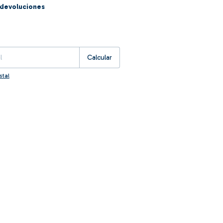
devoluciones
:
Cambiar CP
Calcular
stal