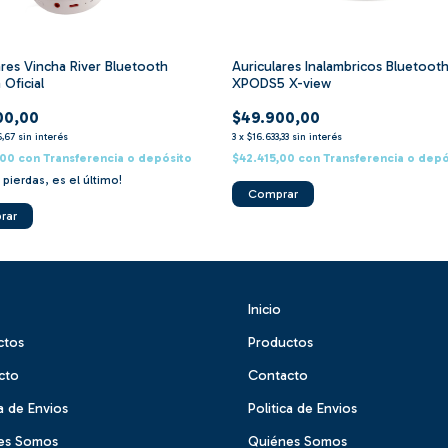
ares Vincha River Bluetooth
Auriculares Inalambricos Bluetoot
 Oficial
XPODS5 X-view
00,00
$49.900,00
6,67
sin interés
3
x
$16.633,33
sin interés
,00
con
Transferencia o depósito
$42.415,00
con
Transferencia o depó
 pierdas, es el último!
Comprar
Inicio
ctos
Productos
cto
Contacto
ca de Envios
Politica de Envios
es Somos
Quiénes Somos