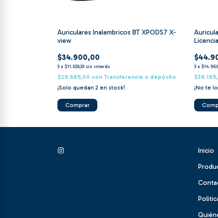
In-ear Xpods4
Auriculares Inalambricos BT XPODS7 X-
Auricul
view
Licencia
$34.900,00
$44.9
3
x
$11.633,33
sin interés
3
x
$14.96
ia o depósito
$29.665,00
con
Transferencia o depósito
$38.165
¡Solo quedan
2
en stock!
¡No te lo
Inicio
Produ
Conta
Politi
Quién