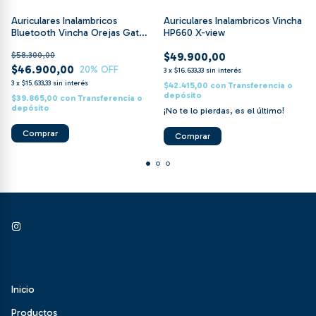
Auriculares Inalambricos
Auriculares Inalambricos Vincha
Bluetooth Vincha Orejas Gato
HP660 X-view
Dekkin
$58.300,00
$49.900,00
$46.900,00
20
% OFF
3
x
$16.633,33
sin interés
3
x
$15.633,33
sin interés
$42.415,00
con
Transferencia o
depósito
$39.865,00
con
Transferencia o
depósito
¡No te lo pierdas, es el último!
Comprar
Inicio
Productos