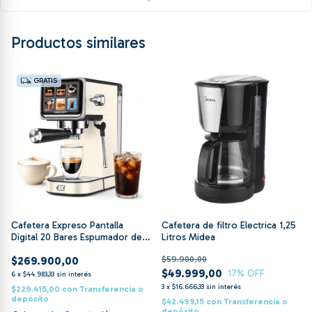
Productos similares
GRATIS
Cafetera Expreso Pantalla
Cafetera de filtro Electrica 1,25
Digital 20 Bares Espumador de
Litros Midea
Leche Lusqtoff
$269.900,00
$59.900,00
$49.999,00
17
% OFF
6
x
$44.983,33
sin interés
3
x
$16.666,33
sin interés
$229.415,00
con
Transferencia o
depósito
$42.499,15
con
Transferencia o
depósito