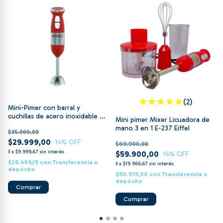
(2)
Mini-Pimer con barral y
cuchillas de acero inoxidable E-
Mini pimer Mixer Licuadora de
231 Eiffel
mano 3 en 1 E-237 Eiffel
$35.000,00
$29.999,00
14
% OFF
$69.900,00
3
x
$9.999,67
sin interés
$59.900,00
14
% OFF
$25.499,15
con
Transferencia o
3
x
$19.966,67
sin interés
depósito
$50.915,00
con
Transferencia o
depósito